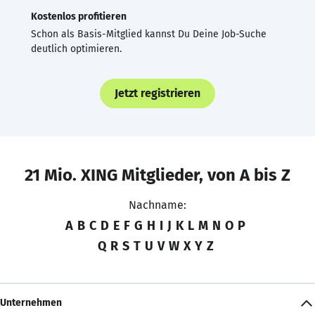
Kostenlos profitieren
Schon als Basis-Mitglied kannst Du Deine Job-Suche
deutlich optimieren.
Jetzt registrieren
21 Mio. XING Mitglieder, von A bis Z
Nachname:
A
B
C
D
E
F
G
H
I
J
K
L
M
N
O
P
Q
R
S
T
U
V
W
X
Y
Z
Unternehmen