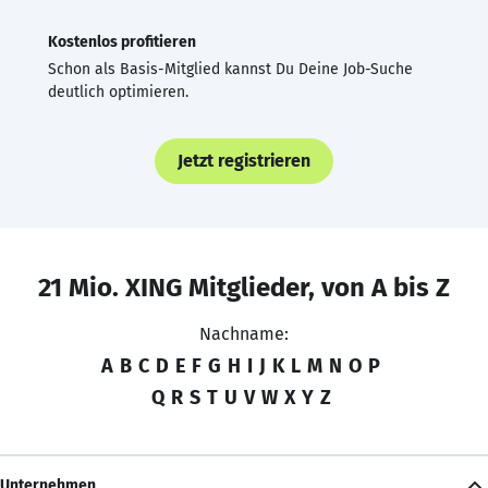
Kostenlos profitieren
Schon als Basis-Mitglied kannst Du Deine Job-Suche
deutlich optimieren.
Jetzt registrieren
21 Mio. XING Mitglieder, von A bis Z
Nachname:
A
B
C
D
E
F
G
H
I
J
K
L
M
N
O
P
Q
R
S
T
U
V
W
X
Y
Z
Unternehmen