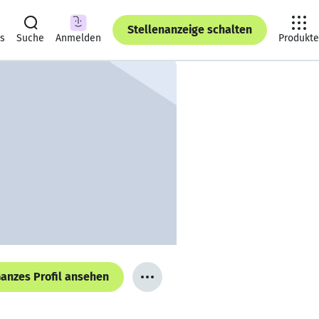
Stellenanzeige schalten
ts
Suche
Anmelden
Produkte
anzes Profil ansehen