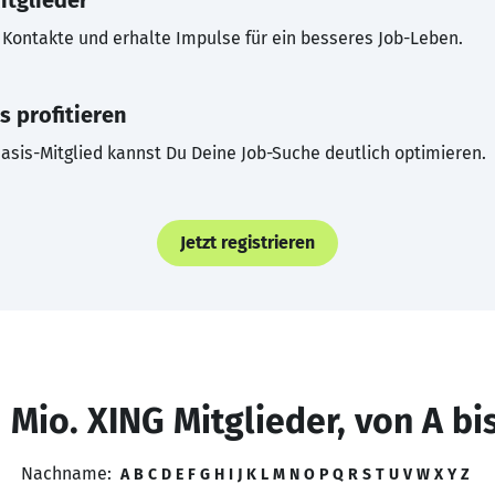
itglieder
Kontakte und erhalte Impulse für ein besseres Job-Leben.
s profitieren
asis-Mitglied kannst Du Deine Job-Suche deutlich optimieren.
Jetzt registrieren
 Mio. XING Mitglieder, von A bi
Nachname:
A
B
C
D
E
F
G
H
I
J
K
L
M
N
O
P
Q
R
S
T
U
V
W
X
Y
Z