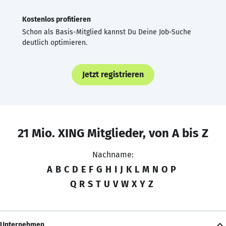
Kostenlos profitieren
Schon als Basis-Mitglied kannst Du Deine Job-Suche
deutlich optimieren.
Jetzt registrieren
21 Mio. XING Mitglieder, von A bis Z
Nachname:
A
B
C
D
E
F
G
H
I
J
K
L
M
N
O
P
Q
R
S
T
U
V
W
X
Y
Z
Unternehmen