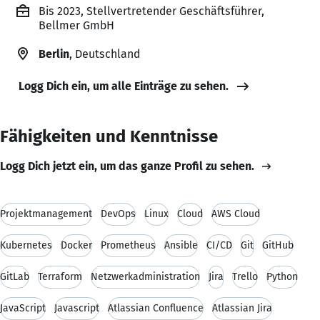
Bis 2023, Stellvertretender Geschäftsführer,
Bellmer GmbH
Berlin
, Deutschland
Logg Dich ein, um alle Einträge zu sehen.
Fähigkeiten und Kenntnisse
Logg Dich jetzt ein, um das ganze Profil zu sehen.
Projektmanagement
DevOps
Linux
Cloud
AWS Cloud
Kubernetes
Docker
Prometheus
Ansible
CI/CD
Git
GitHub
GitLab
Terraform
Netzwerkadministration
Jira
Trello
Python
JavaScript
Javascript
Atlassian Confluence
Atlassian Jira