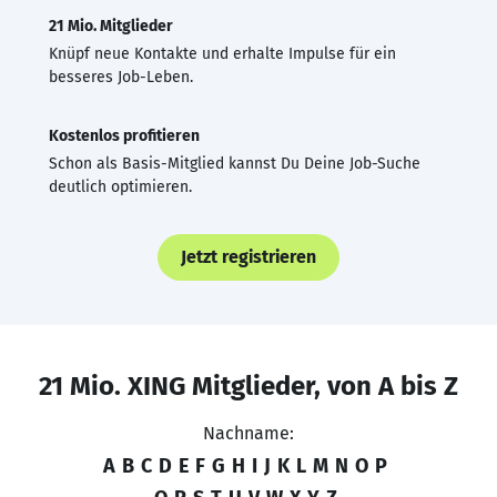
21 Mio. Mitglieder
Knüpf neue Kontakte und erhalte Impulse für ein
besseres Job-Leben.
Kostenlos profitieren
Schon als Basis-Mitglied kannst Du Deine Job-Suche
deutlich optimieren.
Jetzt registrieren
21 Mio. XING Mitglieder, von A bis Z
Nachname:
A
B
C
D
E
F
G
H
I
J
K
L
M
N
O
P