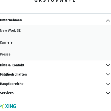
Q
R
S
T
U
V
W
X
Y
Z
Unternehmen
New Work SE
Karriere
Presse
Hilfe & Kontakt
Mitgliedschaften
Hauptbereiche
Services