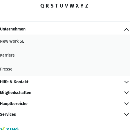
Q
R
S
T
U
V
W
X
Y
Z
Unternehmen
New Work SE
Karriere
Presse
Hilfe & Kontakt
Mitgliedschaften
Hauptbereiche
Services