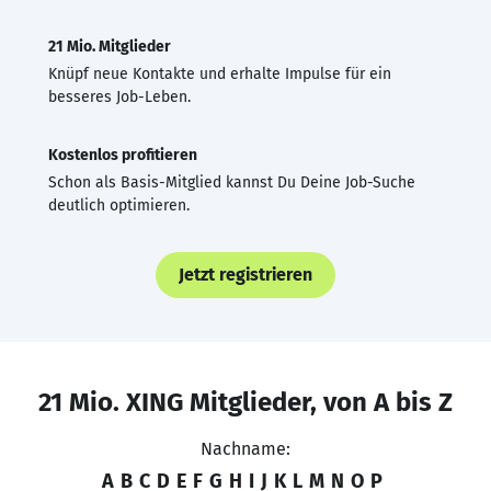
21 Mio. Mitglieder
Knüpf neue Kontakte und erhalte Impulse für ein
besseres Job-Leben.
Kostenlos profitieren
Schon als Basis-Mitglied kannst Du Deine Job-Suche
deutlich optimieren.
Jetzt registrieren
21 Mio. XING Mitglieder, von A bis Z
Nachname:
A
B
C
D
E
F
G
H
I
J
K
L
M
N
O
P