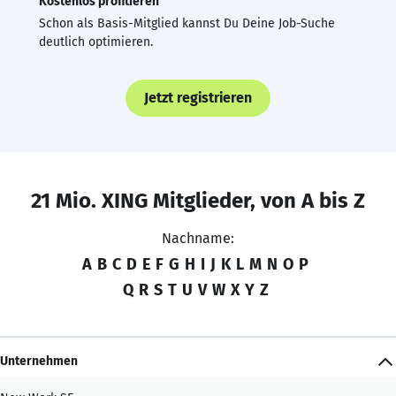
Kostenlos profitieren
Schon als Basis-Mitglied kannst Du Deine Job-Suche
deutlich optimieren.
Jetzt registrieren
21 Mio. XING Mitglieder, von A bis Z
Nachname:
A
B
C
D
E
F
G
H
I
J
K
L
M
N
O
P
Q
R
S
T
U
V
W
X
Y
Z
Unternehmen