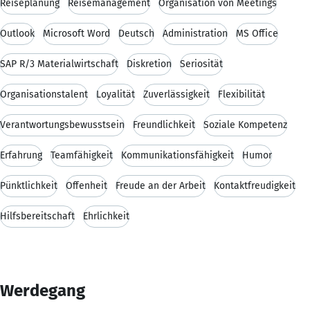
Reiseplanung
Reisemanagement
Organisation von Meetings
Outlook
Microsoft Word
Deutsch
Administration
MS Office
SAP R/3 Materialwirtschaft
Diskretion
Seriosität
Organisationstalent
Loyalität
Zuverlässigkeit
Flexibilität
Verantwortungsbewusstsein
Freundlichkeit
Soziale Kompetenz
Erfahrung
Teamfähigkeit
Kommunikationsfähigkeit
Humor
Pünktlichkeit
Offenheit
Freude an der Arbeit
Kontaktfreudigkeit
Hilfsbereitschaft
Ehrlichkeit
Werdegang