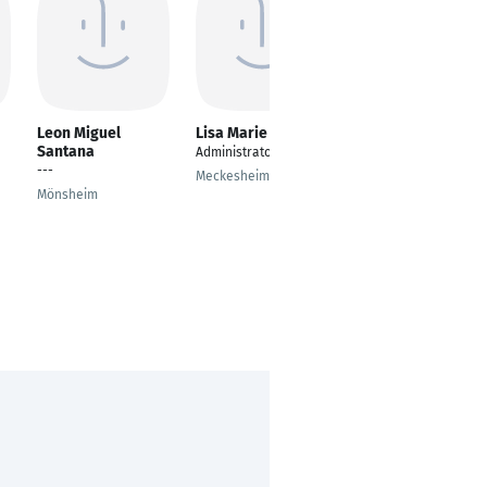
Leon Miguel
Lisa Marie Lisching
Sergej Denk
Santana
Administrator
Konstrukteur
---
(Technischer
Meckesheim
Produktdesigner)
Mönsheim
Wendlingen am
Neckar