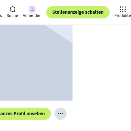
Stellenanzeige schalten
ts
Suche
Anmelden
Produkte
anzes Profil ansehen