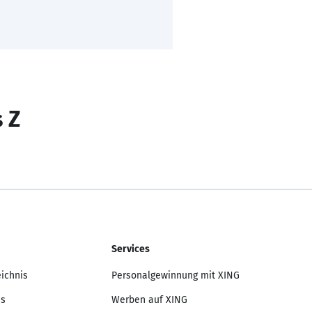
s Z
Services
eichnis
Personalgewinnung mit XING
is
Werben auf XING