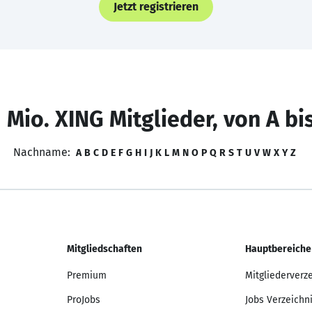
Jetzt registrieren
 Mio. XING Mitglieder, von A bi
Nachname:
A
B
C
D
E
F
G
H
I
J
K
L
M
N
O
P
Q
R
S
T
U
V
W
X
Y
Z
Mitgliedschaften
Hauptbereiche
Premium
Mitgliederverz
ProJobs
Jobs Verzeichn