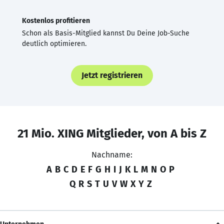
Kostenlos profitieren
Schon als Basis-Mitglied kannst Du Deine Job-Suche
deutlich optimieren.
Jetzt registrieren
21 Mio. XING Mitglieder, von A bis Z
Nachname:
A
B
C
D
E
F
G
H
I
J
K
L
M
N
O
P
Q
R
S
T
U
V
W
X
Y
Z