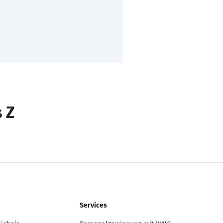
s Z
Services