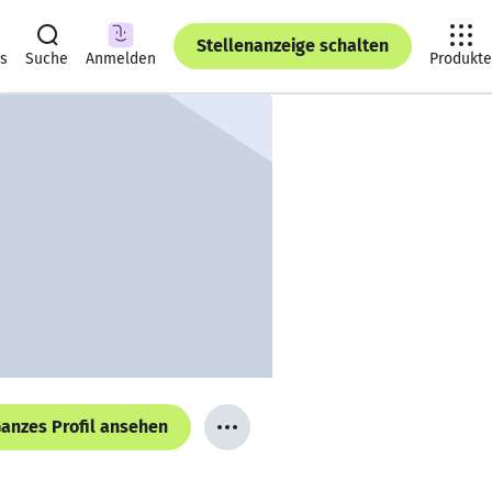
Stellenanzeige schalten
ts
Suche
Anmelden
Produkte
anzes Profil ansehen