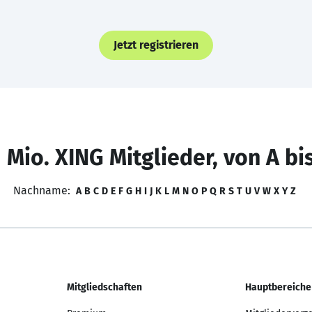
Jetzt registrieren
 Mio. XING Mitglieder, von A bi
Nachname:
A
B
C
D
E
F
G
H
I
J
K
L
M
N
O
P
Q
R
S
T
U
V
W
X
Y
Z
Mitgliedschaften
Hauptbereiche