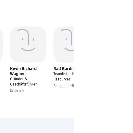
Kevin Richard
Ralf Barding
Sandra Haustein
Wagner
Teamleiter Human
Human Resources
Gründer &
Resources
Managerin
Geschäftsführer
Bietigheim-Bissingen
Nürnberg, Bayern,
Kronach
Deutschland