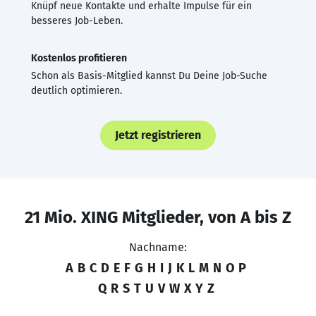
Knüpf neue Kontakte und erhalte Impulse für ein
besseres Job-Leben.
Kostenlos profitieren
Schon als Basis-Mitglied kannst Du Deine Job-Suche
deutlich optimieren.
Jetzt registrieren
21 Mio. XING Mitglieder, von A bis Z
Nachname:
A
B
C
D
E
F
G
H
I
J
K
L
M
N
O
P
Q
R
S
T
U
V
W
X
Y
Z