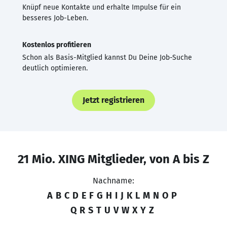
Knüpf neue Kontakte und erhalte Impulse für ein
besseres Job-Leben.
Kostenlos profitieren
Schon als Basis-Mitglied kannst Du Deine Job-Suche
deutlich optimieren.
Jetzt registrieren
21 Mio. XING Mitglieder, von A bis Z
Nachname:
A
B
C
D
E
F
G
H
I
J
K
L
M
N
O
P
Q
R
S
T
U
V
W
X
Y
Z