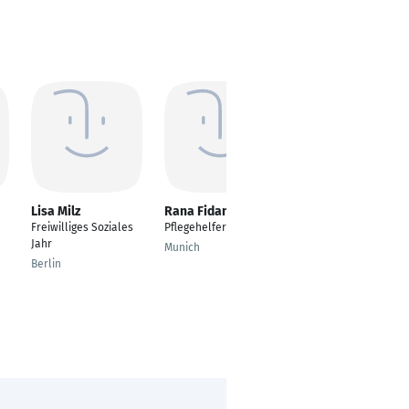
Lisa Milz
Rana Fidanci
Madlen Niemann
Freiwilliges Soziales
Pflegehelfer
Pflegehelfer
Jahr
Munich
Bergen auf Ruegen
Berlin