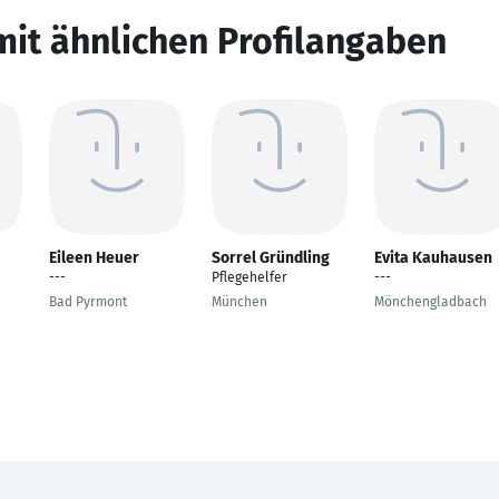
mit ähnlichen Profilangaben
Eileen Heuer
Sorrel Gründling
Evita Kauhausen
---
Pflegehelfer
---
Bad Pyrmont
München
Mönchengladbach