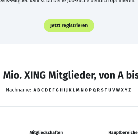
asis-Mitglied kannst Du Deine Job-Suche deutlich optimieren.
Jetzt registrieren
 Mio. XING Mitglieder, von A bi
Nachname:
A
B
C
D
E
F
G
H
I
J
K
L
M
N
O
P
Q
R
S
T
U
V
W
X
Y
Z
Mitgliedschaften
Hauptbereiche