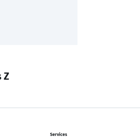
s Z
Services