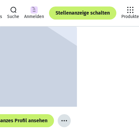
Stellenanzeige schalten
ts
Suche
Anmelden
Produkte
anzes Profil ansehen