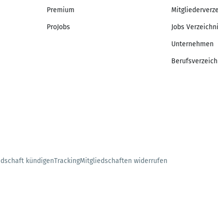
Premium
Mitgliederverz
ProJobs
Jobs Verzeichn
Unternehmen
Berufsverzeich
edschaft kündigen
Tracking
Mitgliedschaften widerrufen