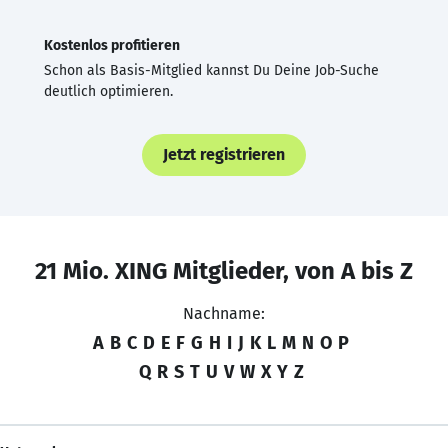
Kostenlos profitieren
Schon als Basis-Mitglied kannst Du Deine Job-Suche
deutlich optimieren.
Jetzt registrieren
21 Mio. XING Mitglieder, von A bis Z
Nachname:
A
B
C
D
E
F
G
H
I
J
K
L
M
N
O
P
Q
R
S
T
U
V
W
X
Y
Z