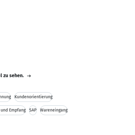
il zu sehen.
hnung
Kundenorientierung
n und Empfang
SAP
Wareneingang