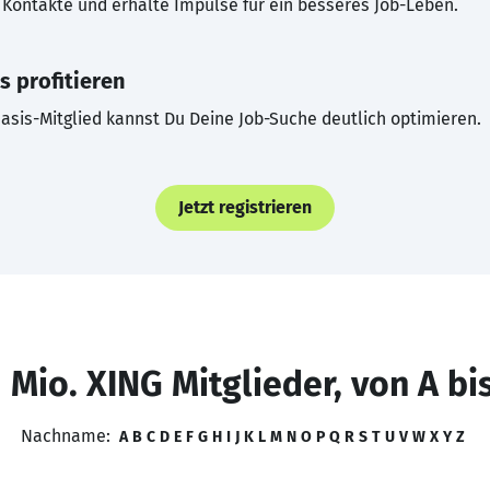
Kontakte und erhalte Impulse für ein besseres Job-Leben.
s profitieren
asis-Mitglied kannst Du Deine Job-Suche deutlich optimieren.
Jetzt registrieren
 Mio. XING Mitglieder, von A bi
Nachname:
A
B
C
D
E
F
G
H
I
J
K
L
M
N
O
P
Q
R
S
T
U
V
W
X
Y
Z