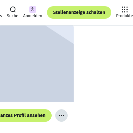
Stellenanzeige schalten
ts
Suche
Anmelden
Produkte
anzes Profil ansehen