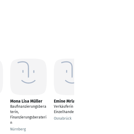
Mona Lisa Müller
Emine Mrlaku
Sven Simmat
Baufinanzierungsbera
Verkäuferin im
Verkäufer
terin,
Einzelhandel
Wuppertal
Finanzierungsberateri
Osnabrück
n
Nürnberg