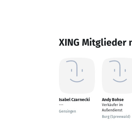
XING Mitglieder 
Isabel Czarnecki
Andy Bohse
---
Verkäufer im
Außendienst
Gensingen
Burg (Spreewald)