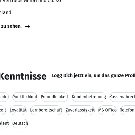
idl Vertriebs GmbH und Co. KG
hland
e zu sehen.
Kenntnisse
Logg Dich jetzt ein, um das ganze Prof
andel
Pünktlichkeit
Freundlichkeit
Kundenbetreuung
Kassenabrec
keit
Loyalität
Lernbereitschaft
Zuverlässigkeit
MS Office
Telefo
alent
Deutsch