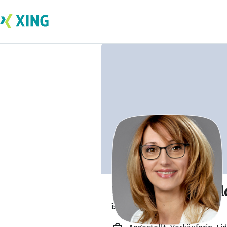
Karmela McDonal
ist offen für Projekte. 🔎