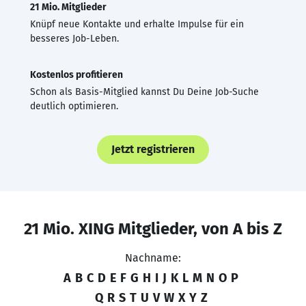
21 Mio. Mitglieder
Knüpf neue Kontakte und erhalte Impulse für ein
besseres Job-Leben.
Kostenlos profitieren
Schon als Basis-Mitglied kannst Du Deine Job-Suche
deutlich optimieren.
Jetzt registrieren
21 Mio. XING Mitglieder, von A bis Z
Nachname:
A
B
C
D
E
F
G
H
I
J
K
L
M
N
O
P
Q
R
S
T
U
V
W
X
Y
Z