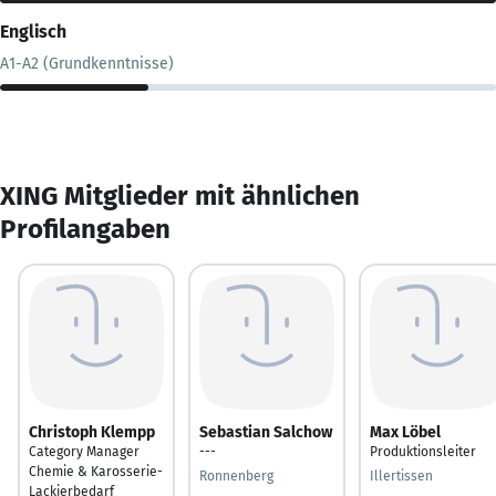
Englisch
A1-A2 (Grundkenntnisse)
XING Mitglieder mit ähnlichen
Profilangaben
Christoph Klempp
Sebastian Salchow
Max Löbel
Category Manager
---
Produktionsleiter
Chemie & Karosserie-
Ronnenberg
Illertissen
Lackierbedarf