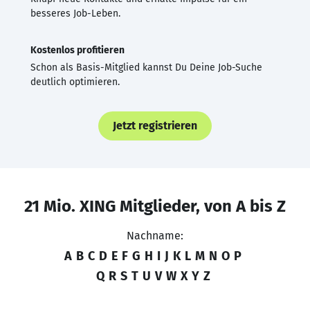
besseres Job-Leben.
Kostenlos profitieren
Schon als Basis-Mitglied kannst Du Deine Job-Suche
deutlich optimieren.
Jetzt registrieren
21 Mio. XING Mitglieder, von A bis Z
Nachname:
A
B
C
D
E
F
G
H
I
J
K
L
M
N
O
P
Q
R
S
T
U
V
W
X
Y
Z