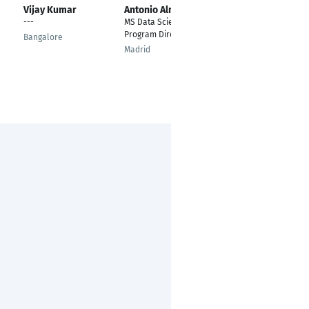
Vijay Kumar
Antonio Almagro
Rajesh Akkana
---
MS Data Science
Scrum Master /
Program Director
Business Intelligence
Bangalore
Architect
Madrid
BERLIN