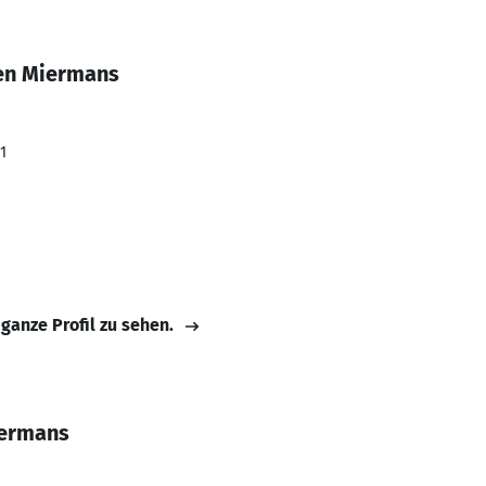
ten Miermans
1
 ganze Profil zu sehen.
iermans