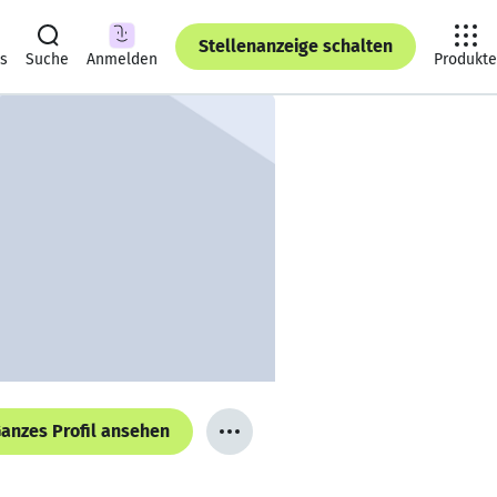
Stellenanzeige schalten
ts
Suche
Anmelden
Produkte
anzes Profil ansehen