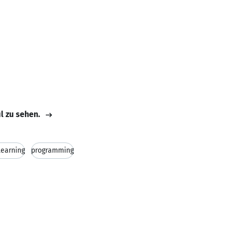
il zu sehen.
learning
programming