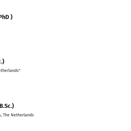
PhD )
.)
etherlands"
B.Sc.)
s, The Netherlands