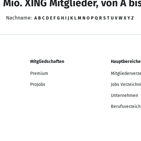
 Mio. XING Mitglieder, von A bi
Nachname:
A
B
C
D
E
F
G
H
I
J
K
L
M
N
O
P
Q
R
S
T
U
V
W
X
Y
Z
Mitgliedschaften
Hauptbereiche
Premium
Mitgliederverz
ProJobs
Jobs Verzeichn
Unternehmen
Berufsverzeich