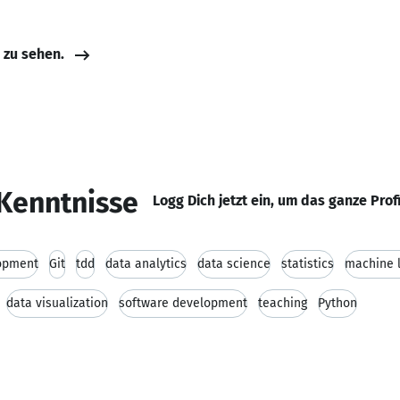
e zu sehen.
Kenntnisse
Logg Dich jetzt ein, um das ganze Prof
opment
Git
tdd
data analytics
data science
statistics
machine 
data visualization
software development
teaching
Python