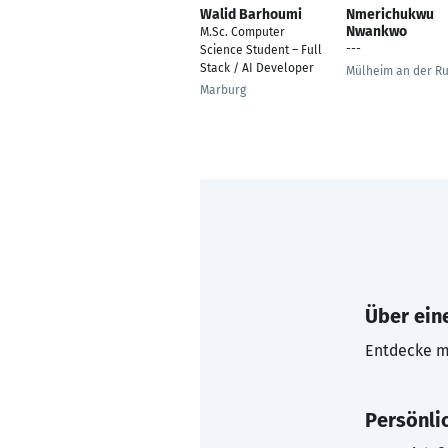
Walid Barhoumi
Nmerichukwu
Nwankwo
M.Sc. Computer
---
Science Student – Full
Stack / AI Developer
Mülheim an der R
Marburg
Über eine
Entdecke mi
Persönli