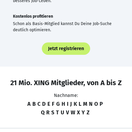
besseres Job-Leben.
Kostenlos profitieren
Schon als Basis-Mitglied kannst Du Deine Job-Suche
deutlich optimieren.
Jetzt registrieren
21 Mio. XING Mitglieder, von A bis Z
Nachname:
A
B
C
D
E
F
G
H
I
J
K
L
M
N
O
P
Q
R
S
T
U
V
W
X
Y
Z