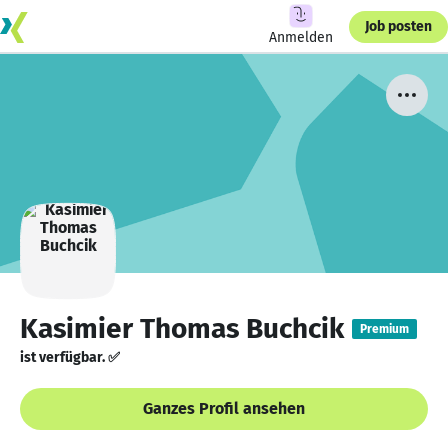
Job posten
Anmelden
Kasimier Thomas Buchcik
Premium
ist verfügbar. ✅
Ganzes Profil ansehen