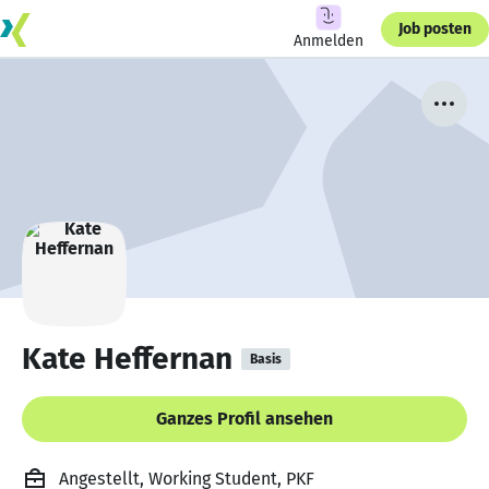
Job posten
Anmelden
Kate Heffernan
Basis
Ganzes Profil ansehen
Angestellt, Working Student, PKF