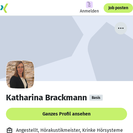
Job posten
Anmelden
Katharina Brackmann
Basis
Ganzes Profil ansehen
Angestellt, Hörakustikmeister, Krinke Hörsysteme