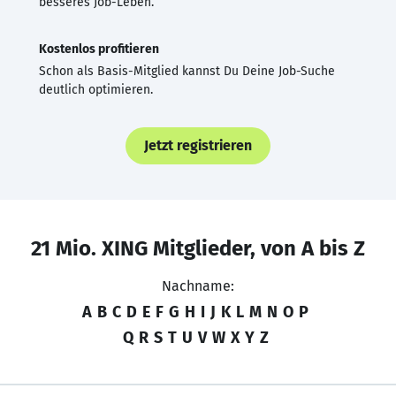
besseres Job-Leben.
Kostenlos profitieren
Schon als Basis-Mitglied kannst Du Deine Job-Suche
deutlich optimieren.
Jetzt registrieren
21 Mio. XING Mitglieder, von A bis Z
Nachname:
A
B
C
D
E
F
G
H
I
J
K
L
M
N
O
P
Q
R
S
T
U
V
W
X
Y
Z