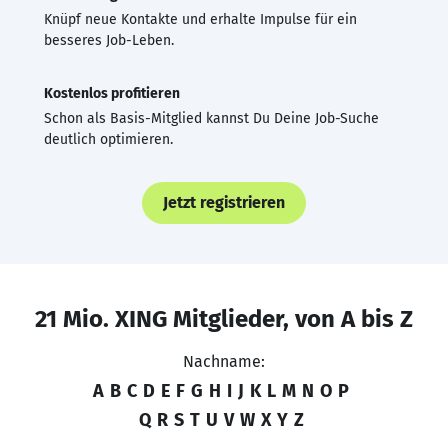
Knüpf neue Kontakte und erhalte Impulse für ein
besseres Job-Leben.
Kostenlos profitieren
Schon als Basis-Mitglied kannst Du Deine Job-Suche
deutlich optimieren.
Jetzt registrieren
21 Mio. XING Mitglieder, von A bis Z
Nachname:
A
B
C
D
E
F
G
H
I
J
K
L
M
N
O
P
Q
R
S
T
U
V
W
X
Y
Z