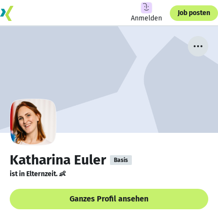
Job posten
Anmelden
Katharina Euler
Basis
ist in Elternzeit. 👶
Ganzes Profil ansehen