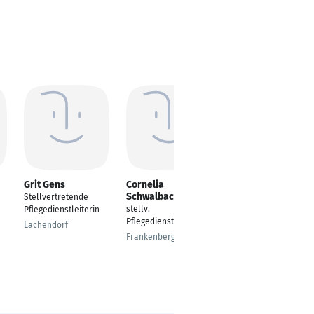
Grit Gens
Cornelia
Aurelia Hemmer
Schwalbach
Stellvertretende
Pflegedienstleiterin
stellv.
Pflegedienstleiterin
Pfaffenhofen an der
Pflegedienstleitung
Lachendorf
Ilm
Frankenberg/Sa.