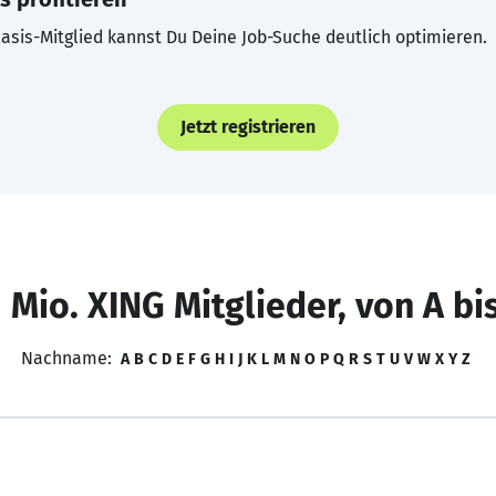
asis-Mitglied kannst Du Deine Job-Suche deutlich optimieren.
Jetzt registrieren
 Mio. XING Mitglieder, von A bi
Nachname:
A
B
C
D
E
F
G
H
I
J
K
L
M
N
O
P
Q
R
S
T
U
V
W
X
Y
Z