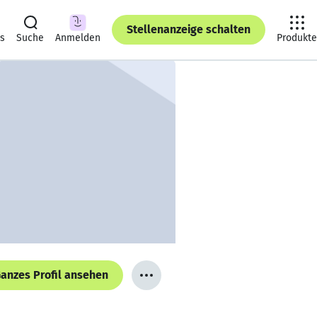
Stellenanzeige schalten
ts
Suche
Anmelden
Produkte
anzes Profil ansehen