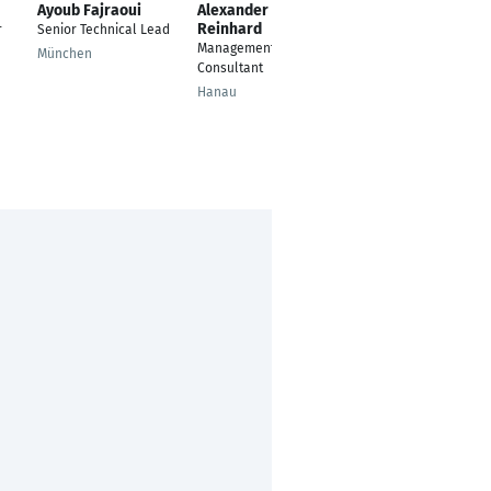
Ayoub Fajraoui
Alexander
Claudia Strauss
Reinhard
r
Senior Technical Lead
Kundenbetreuung
Management
Ersatzteilservice
München
Consultant
Stuttgart
Hanau