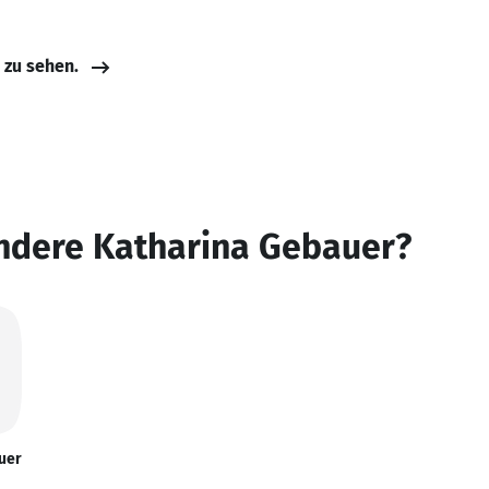
e zu sehen.
andere Katharina Gebauer?
uer