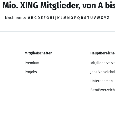
 Mio. XING Mitglieder, von A bi
Nachname:
A
B
C
D
E
F
G
H
I
J
K
L
M
N
O
P
Q
R
S
T
U
V
W
X
Y
Z
Mitgliedschaften
Hauptbereiche
Premium
Mitgliederverz
ProJobs
Jobs Verzeichn
Unternehmen
Berufsverzeich