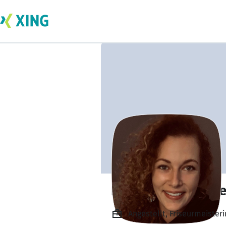
Katharina Gebaue
Angestellt, Friseurmeister