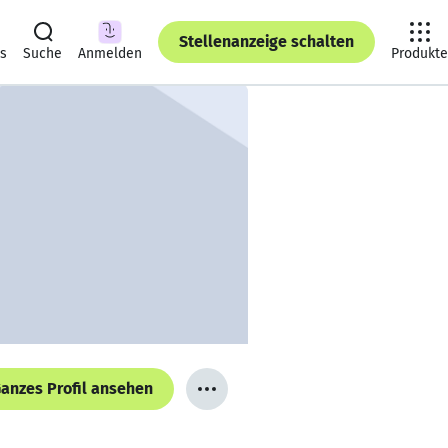
Stellenanzeige schalten
ts
Suche
Anmelden
Produkte
anzes Profil ansehen