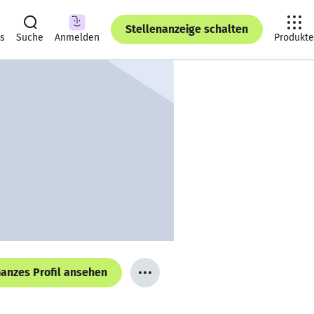
Stellenanzeige schalten
ts
Suche
Anmelden
Produkte
anzes Profil ansehen