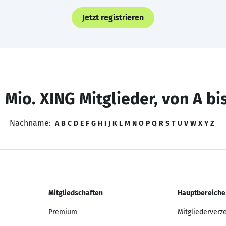
Jetzt registrieren
 Mio. XING Mitglieder, von A bi
Nachname:
A
B
C
D
E
F
G
H
I
J
K
L
M
N
O
P
Q
R
S
T
U
V
W
X
Y
Z
Mitgliedschaften
Hauptbereiche
Premium
Mitgliederverz