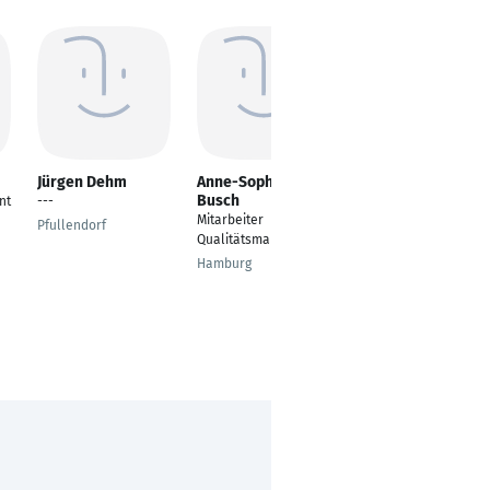
Jürgen Dehm
Anne-Sophie
Alina Maria
Busch
Königsmann
nt
---
Mitarbeiter
Bachelorandin
Pfullendorf
Qualitätsmanagement
Bönen
Hamburg