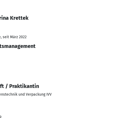
rina Krettek
, seit März 2022
tätsmanagement
ft / Praktikantin
renstechnik und Verpackung IVV
9