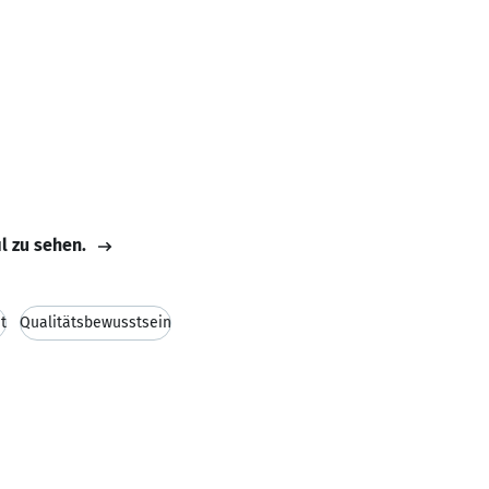
il zu sehen.
t
Qualitätsbewusstsein