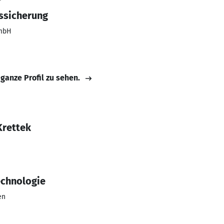
tssicherung
GmbH
 ganze Profil zu sehen.
Krettek
echnologie
en