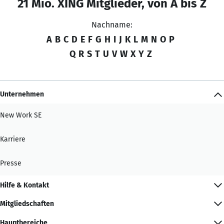
21 Mio. XING Mitglieder, von A bis Z
Nachname:
A
B
C
D
E
F
G
H
I
J
K
L
M
N
O
P
Q
R
S
T
U
V
W
X
Y
Z
Unternehmen
New Work SE
Karriere
Presse
Hilfe & Kontakt
Mitgliedschaften
Hauptbereiche