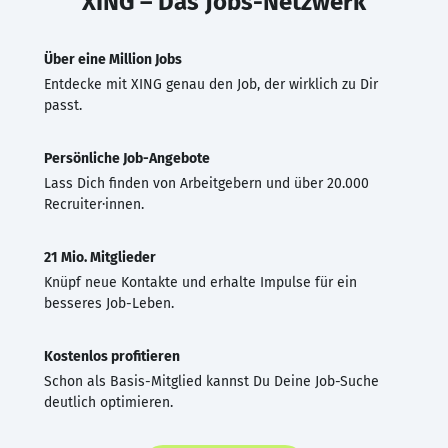
XING – Das Jobs-Netzwerk
Über eine Million Jobs
Entdecke mit XING genau den Job, der wirklich zu Dir
passt.
Persönliche Job-Angebote
Lass Dich finden von Arbeitgebern und über 20.000
Recruiter·innen.
21 Mio. Mitglieder
Knüpf neue Kontakte und erhalte Impulse für ein
besseres Job-Leben.
Kostenlos profitieren
Schon als Basis-Mitglied kannst Du Deine Job-Suche
deutlich optimieren.