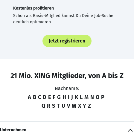
Kostenlos profitieren
Schon als Basis-Mitglied kannst Du Deine Job-Suche
deutlich optimieren.
Jetzt registrieren
21 Mio. XING Mitglieder, von A bis Z
Nachname:
A
B
C
D
E
F
G
H
I
J
K
L
M
N
O
P
Q
R
S
T
U
V
W
X
Y
Z
Unternehmen