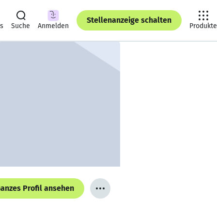
Stellenanzeige schalten
ts
Suche
Anmelden
Produkte
anzes Profil ansehen