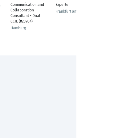
Communication and
Experte
Produktionssteuerung
h
Collaboration
Frankfurt am Main
Herrenberg
Consultant - Dual
CCIE (#23904)
Hamburg