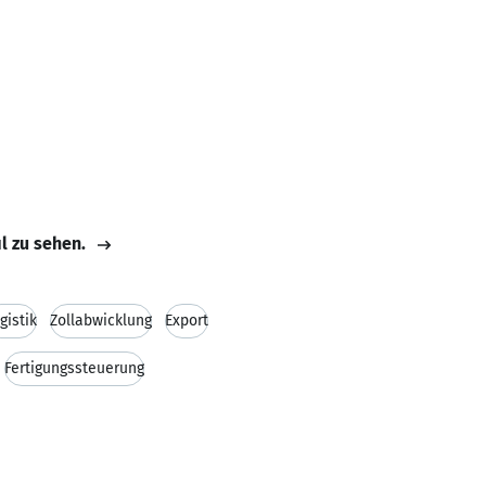
il zu sehen.
gistik
Zollabwicklung
Export
Fertigungssteuerung