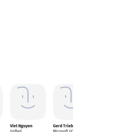
Viet Nguyen
Gerd Triebel
Vincenza Di Pisa
Unified
Microsoft UCC Voice
Mitarbeiterin