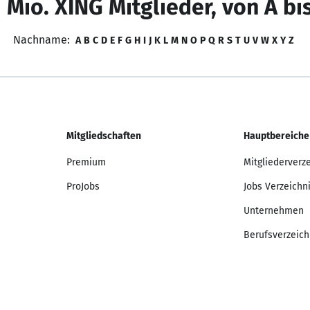
 Mio. XING Mitglieder, von A bi
Nachname:
A
B
C
D
E
F
G
H
I
J
K
L
M
N
O
P
Q
R
S
T
U
V
W
X
Y
Z
Mitgliedschaften
Hauptbereiche
Premium
Mitgliederverz
ProJobs
Jobs Verzeichn
Unternehmen
Berufsverzeich