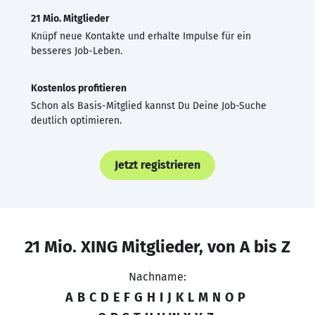
21 Mio. Mitglieder
Knüpf neue Kontakte und erhalte Impulse für ein
besseres Job-Leben.
Kostenlos profitieren
Schon als Basis-Mitglied kannst Du Deine Job-Suche
deutlich optimieren.
Jetzt registrieren
21 Mio. XING Mitglieder, von A bis Z
Nachname:
A
B
C
D
E
F
G
H
I
J
K
L
M
N
O
P