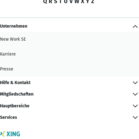
Q
R
S
T
U
V
W
X
Y
Z
Unternehmen
New Work SE
Karriere
Presse
Hilfe & Kontakt
Mitgliedschaften
Hauptbereiche
Services