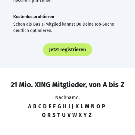
besseres Job-Leben.
Kostenlos profitieren
Schon als Basis-Mitglied kannst Du Deine Job-Suche
deutlich optimieren.
Jetzt registrieren
21 Mio. XING Mitglieder, von A bis Z
Nachname:
A
B
C
D
E
F
G
H
I
J
K
L
M
N
O
P
Q
R
S
T
U
V
W
X
Y
Z