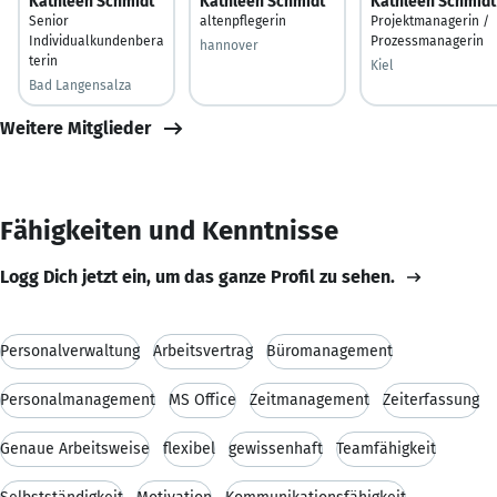
Kathleen Schmidt
Kathleen Schmidt
Kathleen Schmidt
Senior
altenpflegerin
Projektmanagerin /
Individualkundenbera
Prozessmanagerin
hannover
terin
Kiel
Bad Langensalza
Weitere Mitglieder
Fähigkeiten und Kenntnisse
Logg Dich jetzt ein, um das ganze Profil zu sehen.
Personalverwaltung
Arbeitsvertrag
Büromanagement
Personalmanagement
MS Office
Zeitmanagement
Zeiterfassung
Genaue Arbeitsweise
flexibel
gewissenhaft
Teamfähigkeit