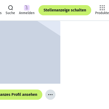
Stellenanzeige schalten
ts
Suche
Anmelden
Produkte
anzes Profil ansehen