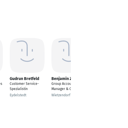
Gudrun Bretfeld
Benjamin Zabel
Katja Nolte
es
Customer Service-
Group Accounting
Finanzbuchhalterin
Spezialistin
Manager & Controller
Heilbronn
Eydelstedt
Wietzendorf