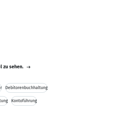
il zu sehen.
r
Debitorenbuchhaltung
tung
Kontoführung