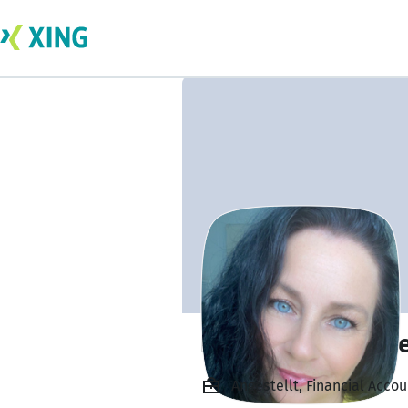
Kathrin Schwedh
Angestellt, Financial Acco