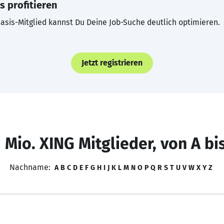
s profitieren
asis-Mitglied kannst Du Deine Job-Suche deutlich optimieren.
Jetzt registrieren
 Mio. XING Mitglieder, von A bi
Nachname:
A
B
C
D
E
F
G
H
I
J
K
L
M
N
O
P
Q
R
S
T
U
V
W
X
Y
Z