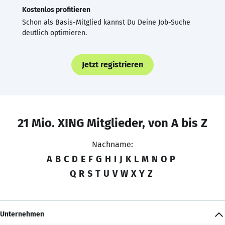
Kostenlos profitieren
Schon als Basis-Mitglied kannst Du Deine Job-Suche
deutlich optimieren.
Jetzt registrieren
21 Mio. XING Mitglieder, von A bis Z
Nachname:
A
B
C
D
E
F
G
H
I
J
K
L
M
N
O
P
Q
R
S
T
U
V
W
X
Y
Z
Unternehmen