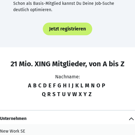
Schon als Basis-Mitglied kannst Du Deine Job-Suche
deutlich optimieren.
Jetzt registrieren
21 Mio. XING Mitglieder, von A bis Z
Nachname:
A
B
C
D
E
F
G
H
I
J
K
L
M
N
O
P
Q
R
S
T
U
V
W
X
Y
Z
Unternehmen
New Work SE