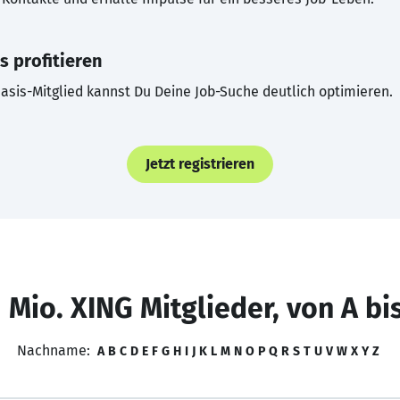
s profitieren
asis-Mitglied kannst Du Deine Job-Suche deutlich optimieren.
Jetzt registrieren
 Mio. XING Mitglieder, von A bi
Nachname:
A
B
C
D
E
F
G
H
I
J
K
L
M
N
O
P
Q
R
S
T
U
V
W
X
Y
Z