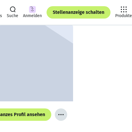
Stellenanzeige schalten
ts
Suche
Anmelden
Produkte
anzes Profil ansehen