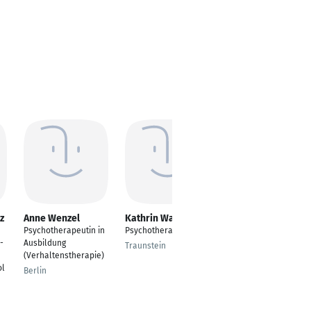
z
Anne Wenzel
Kathrin Wagner
Nicole Forster
Psychotherapeutin in
Psychotherapeutin
Psychologische
-
Ausbildung
Psychotherapeutin
Traunstein
(Verhaltenstherapie)
München
ol
Berlin