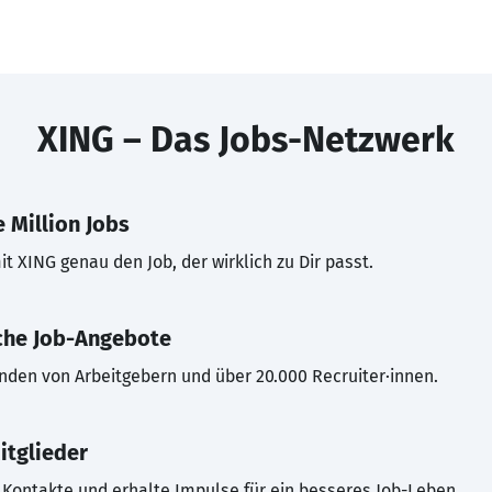
XING – Das Jobs-Netzwerk
 Million Jobs
t XING genau den Job, der wirklich zu Dir passt.
che Job-Angebote
inden von Arbeitgebern und über 20.000 Recruiter·innen.
itglieder
Kontakte und erhalte Impulse für ein besseres Job-Leben.