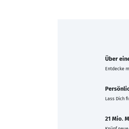
Über eine
Entdecke mi
Persönli
Lass Dich f
21 Mio. M
Knüpf neue 