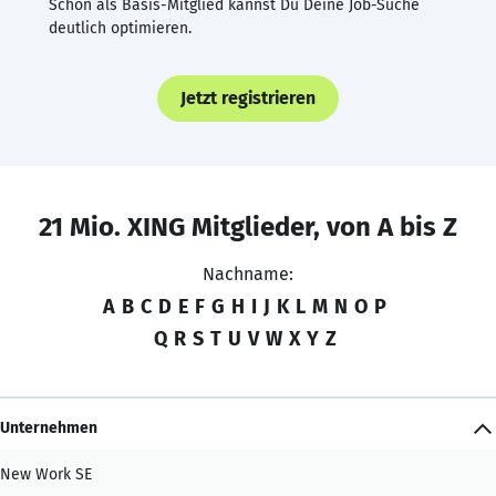
Schon als Basis-Mitglied kannst Du Deine Job-Suche
deutlich optimieren.
Jetzt registrieren
21 Mio. XING Mitglieder, von A bis Z
Nachname:
A
B
C
D
E
F
G
H
I
J
K
L
M
N
O
P
Q
R
S
T
U
V
W
X
Y
Z
Unternehmen
New Work SE