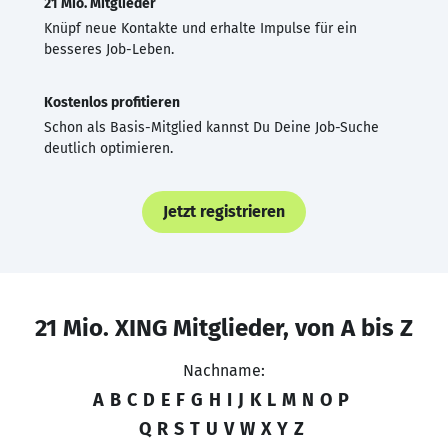
21 Mio. Mitglieder
Knüpf neue Kontakte und erhalte Impulse für ein
besseres Job-Leben.
Kostenlos profitieren
Schon als Basis-Mitglied kannst Du Deine Job-Suche
deutlich optimieren.
Jetzt registrieren
21 Mio. XING Mitglieder, von A bis Z
Nachname:
A
B
C
D
E
F
G
H
I
J
K
L
M
N
O
P
Q
R
S
T
U
V
W
X
Y
Z