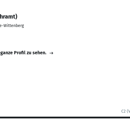
hramt)
le-Wittenberg
 ganze Profil zu sehen.
C2 (