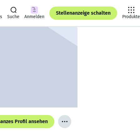
Stellenanzeige schalten
ts
Suche
Anmelden
Produkte
anzes Profil ansehen