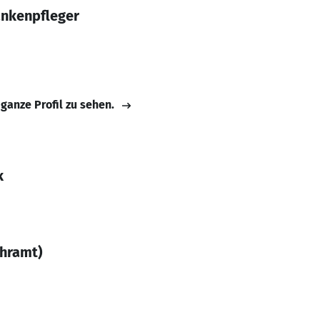
ankenpfleger
 ganze Profil zu sehen.
k
hramt)