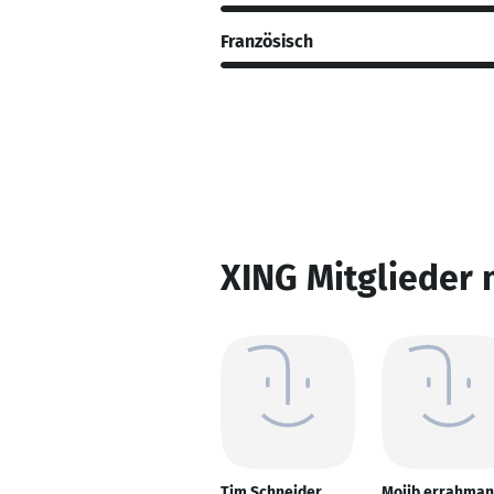
Französisch
XING Mitglieder 
Tim Schneider
Mojib errahma