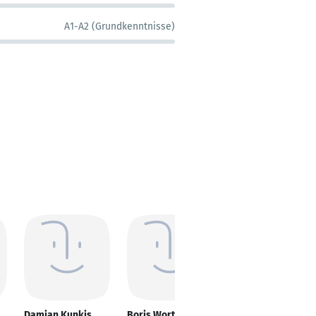
A1-A2 (Grundkenntnisse)
Damian Kunkis
Boris Wortmann
Michael van