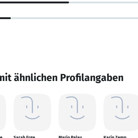
mit ähnlichen Profilangaben
ne
Sarah Erge
Mario Palau
Karin Zemp