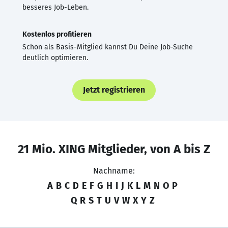
besseres Job-Leben.
Kostenlos profitieren
Schon als Basis-Mitglied kannst Du Deine Job-Suche
deutlich optimieren.
Jetzt registrieren
21 Mio. XING Mitglieder, von A bis Z
Nachname:
A
B
C
D
E
F
G
H
I
J
K
L
M
N
O
P
Q
R
S
T
U
V
W
X
Y
Z