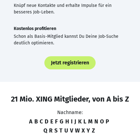
Knüpf neue Kontakte und erhalte Impulse für ein
besseres Job-Leben.
Kostenlos profitieren
Schon als Basis-Mitglied kannst Du Deine Job-Suche
deutlich optimieren.
Jetzt registrieren
21 Mio. XING Mitglieder, von A bis Z
Nachname:
A
B
C
D
E
F
G
H
I
J
K
L
M
N
O
P
Q
R
S
T
U
V
W
X
Y
Z