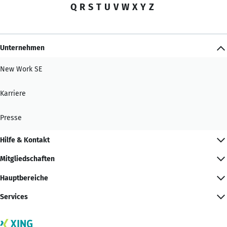
Q
R
S
T
U
V
W
X
Y
Z
Unternehmen
New Work SE
Karriere
Presse
Hilfe & Kontakt
Mitgliedschaften
Hauptbereiche
Services