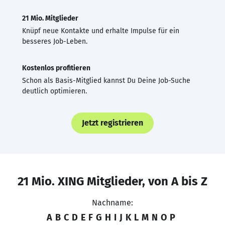
21 Mio. Mitglieder
Knüpf neue Kontakte und erhalte Impulse für ein
besseres Job-Leben.
Kostenlos profitieren
Schon als Basis-Mitglied kannst Du Deine Job-Suche
deutlich optimieren.
Jetzt registrieren
21 Mio. XING Mitglieder, von A bis Z
Nachname:
A
B
C
D
E
F
G
H
I
J
K
L
M
N
O
P