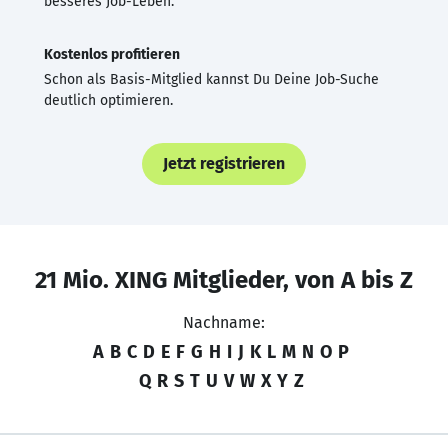
besseres Job-Leben.
Kostenlos profitieren
Schon als Basis-Mitglied kannst Du Deine Job-Suche
deutlich optimieren.
Jetzt registrieren
21 Mio. XING Mitglieder, von A bis Z
Nachname:
A
B
C
D
E
F
G
H
I
J
K
L
M
N
O
P
Q
R
S
T
U
V
W
X
Y
Z