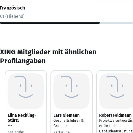
Französisch
C1 (Fließend)
XING Mitglieder mit ähnlichen
Profilangaben
Elina Rechling-
Lars Niemann
Robert Feldmann
Stürzl
Geschäftsführer &
Projektverantwortli
---
Gründer
er für techn.
Gebäudeausrüstung
Karlsruhe
Karlsruhe