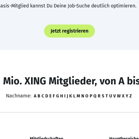
asis-Mitglied kannst Du Deine Job-Suche deutlich optimieren.
Jetzt registrieren
 Mio. XING Mitglieder, von A bi
Nachname:
A
B
C
D
E
F
G
H
I
J
K
L
M
N
O
P
Q
R
S
T
U
V
W
X
Y
Z
Mitgliedschaften
Hauptbereiche