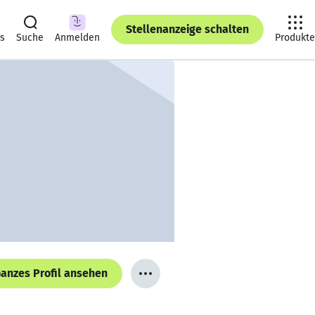
Stellenanzeige schalten
ts
Suche
Anmelden
Produkte
anzes Profil ansehen