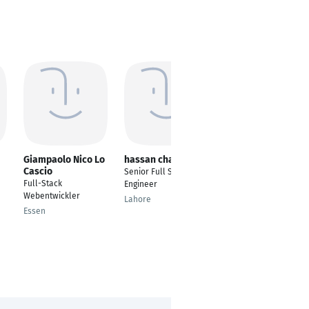
Giampaolo Nico Lo
hassan chaudhry
Fata Sefer
Cascio
Senior Full Stack
Full Stack Developer
Full-Stack
Engineer
& Backend Tech Lead
Webentwickler
Lahore
Berlin
Essen