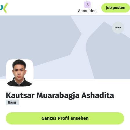
Job posten
Anmelden
Kautsar Muarabagja Ashadita
Basis
Ganzes Profil ansehen