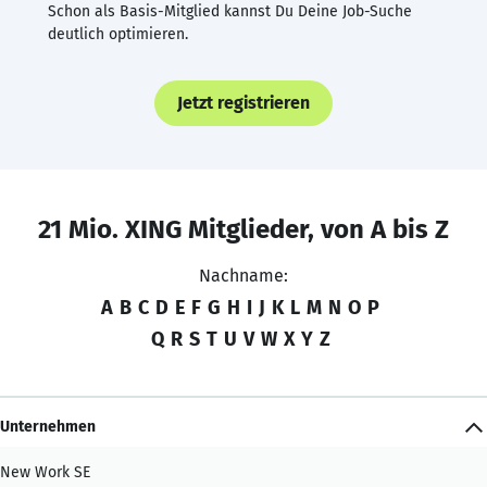
Schon als Basis-Mitglied kannst Du Deine Job-Suche
deutlich optimieren.
Jetzt registrieren
21 Mio. XING Mitglieder, von A bis Z
Nachname:
A
B
C
D
E
F
G
H
I
J
K
L
M
N
O
P
Q
R
S
T
U
V
W
X
Y
Z
Unternehmen
New Work SE