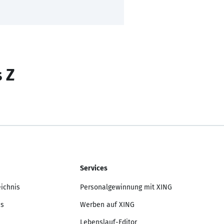
s Z
Services
eichnis
Personalgewinnung mit XING
is
Werben auf XING
Lebenslauf-Editor