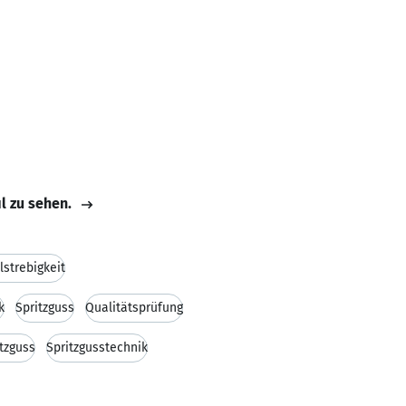
il zu sehen.
lstrebigkeit
k
Spritzguss
Qualitätsprüfung
itzguss
Spritzgusstechnik