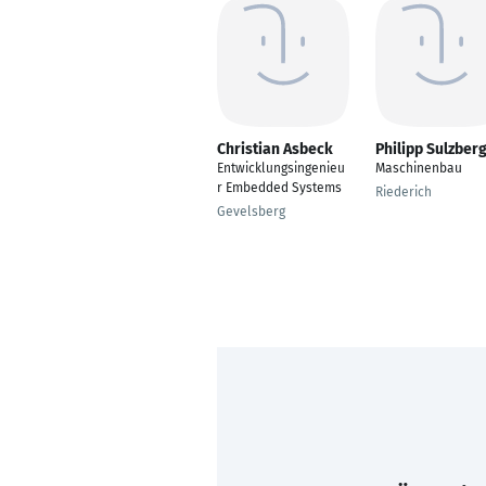
Christian Asbeck
Philipp Sulzber
Entwicklungsingenieu
Maschinenbau
r Embedded Systems
Riederich
Gevelsberg