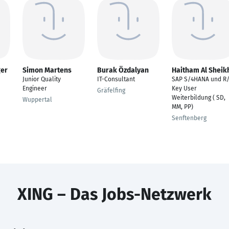
ger
Simon Martens
Burak Özdalyan
Haitham Al Sheik
Junior Quality
IT-Consultant
SAP S/4HANA und R
Engineer
Key User
Gräfelfing
Weiterbildung ( SD,
Wuppertal
MM, PP)
Senftenberg
XING – Das Jobs-Netzwerk