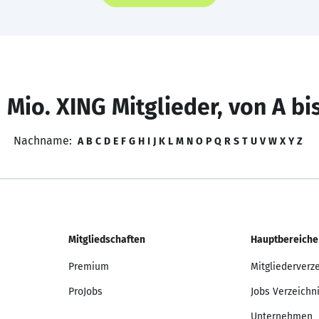
 Mio. XING Mitglieder, von A bi
Nachname:
A
B
C
D
E
F
G
H
I
J
K
L
M
N
O
P
Q
R
S
T
U
V
W
X
Y
Z
Mitgliedschaften
Hauptbereiche
Premium
Mitgliederverz
ProJobs
Jobs Verzeichn
Unternehmen