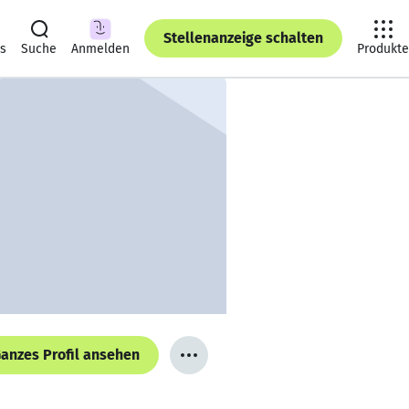
Stellenanzeige schalten
ts
Suche
Anmelden
Produkte
anzes Profil ansehen