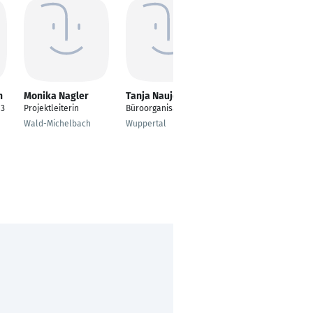
h
Monika Nagler
Tanja Naujock
Lasse Müller
/3
Projektleiterin
Büroorganisation
Projektleiter
Wald-Michelbach
Wuppertal
Elmshorn