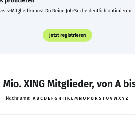
s profitieren
asis-Mitglied kannst Du Deine Job-Suche deutlich optimieren.
Jetzt registrieren
 Mio. XING Mitglieder, von A bi
Nachname:
A
B
C
D
E
F
G
H
I
J
K
L
M
N
O
P
Q
R
S
T
U
V
W
X
Y
Z