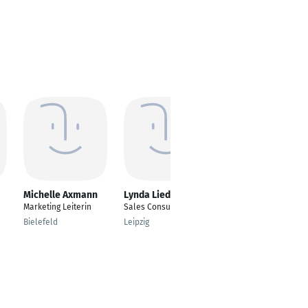
Michelle Axmann
Lynda Liederwald
Arved Stiller
Marketing Leiterin
Sales Consultant
Expert Solution &
Delivery Center (ab
Bielefeld
Leipzig
Januar 2026)
Köln