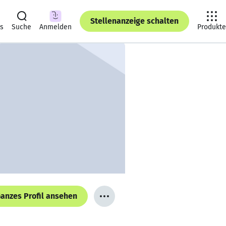
Stellenanzeige schalten
ts
Suche
Anmelden
Produkte
anzes Profil ansehen