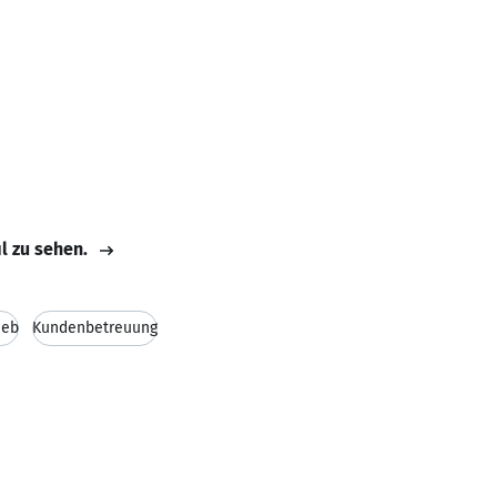
il zu sehen.
ieb
Kundenbetreuung