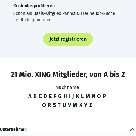
Kostenlos profitieren
Schon als Basis-Mitglied kannst Du Deine Job-Suche
deutlich optimieren.
Jetzt registrieren
21 Mio. XING Mitglieder, von A bis Z
Nachname:
A
B
C
D
E
F
G
H
I
J
K
L
M
N
O
P
Q
R
S
T
U
V
W
X
Y
Z
Unternehmen